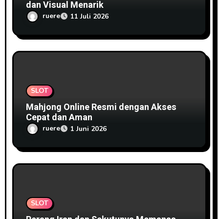
dan Visual Menarik
ruere
11 Juli 2026
SLOT
Mahjong Online Resmi dengan Akses
Cepat dan Aman
ruere
1 Juni 2026
SLOT