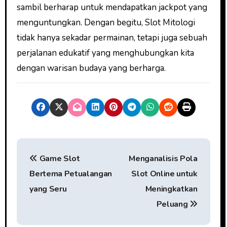
sambil berharap untuk mendapatkan jackpot yang
menguntungkan. Dengan begitu, Slot Mitologi
tidak hanya sekadar permainan, tetapi juga sebuah
perjalanan edukatif yang menghubungkan kita
dengan warisan budaya yang berharga.
N
Game Slot
Menganalisis Pola
a
Bertema Petualangan
Slot Online untuk
v
yang Seru
Meningkatkan
i
Peluang