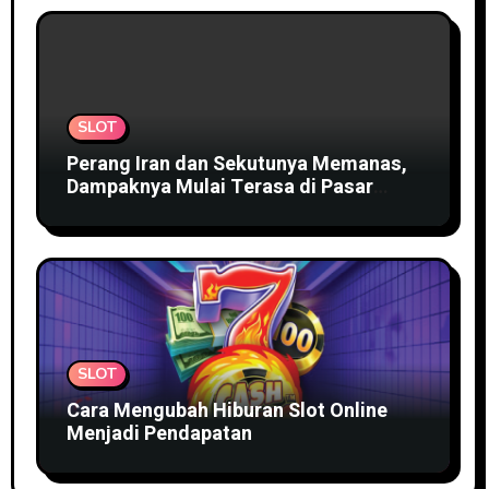
SLOT
Perang Iran dan Sekutunya Memanas,
Dampaknya Mulai Terasa di Pasar
Energi Global
SLOT
Cara Mengubah Hiburan Slot Online
Menjadi Pendapatan