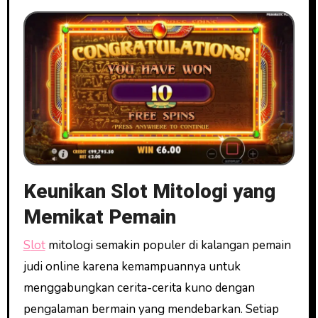
Keunikan Slot Mitologi yang
Memikat Pemain
Slot
mitologi semakin populer di kalangan pemain
judi online karena kemampuannya untuk
menggabungkan cerita-cerita kuno dengan
pengalaman bermain yang mendebarkan. Setiap