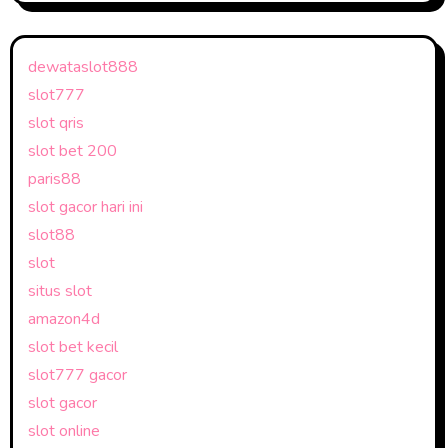
dewataslot888
slot777
slot qris
slot bet 200
paris88
slot gacor hari ini
slot88
slot
situs slot
amazon4d
slot bet kecil
slot777 gacor
slot gacor
slot online