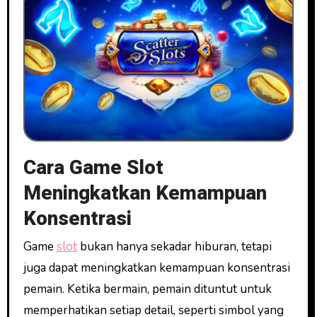
Cara Game Slot
Meningkatkan Kemampuan
Konsentrasi
Game
slot
bukan hanya sekadar hiburan, tetapi
juga dapat meningkatkan kemampuan konsentrasi
pemain. Ketika bermain, pemain dituntut untuk
memperhatikan setiap detail, seperti simbol yang