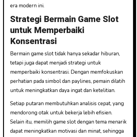
era modern ini.
Strategi Bermain Game Slot
untuk Memperbaiki
Konsentrasi
Bermain game slot tidak hanya sekadar hiburan,
tetapi juga dapat menjadi strategi untuk
memperbaiki konsentrasi. Dengan memfokuskan
perhatian pada simbol dan paylines, pemain dilatih
untuk meningkatkan daya ingat dan ketelitian.
Setiap putaran membutuhkan analisis cepat, yang
mendorong otak untuk bekerja lebih efisien.
Selain itu, memilih game slot dengan tema menarik
dapat meningkatkan motivasi dan minat, sehingga