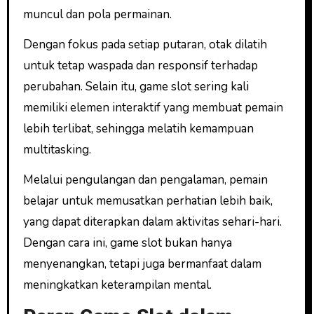
muncul dan pola permainan.
Dengan fokus pada setiap putaran, otak dilatih
untuk tetap waspada dan responsif terhadap
perubahan. Selain itu, game slot sering kali
memiliki elemen interaktif yang membuat pemain
lebih terlibat, sehingga melatih kemampuan
multitasking.
Melalui pengulangan dan pengalaman, pemain
belajar untuk memusatkan perhatian lebih baik,
yang dapat diterapkan dalam aktivitas sehari-hari.
Dengan cara ini, game slot bukan hanya
menyenangkan, tetapi juga bermanfaat dalam
meningkatkan keterampilan mental.