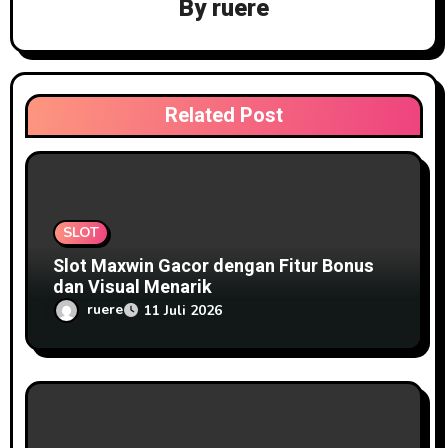
By
ruere
p
o
s
Related Post
SLOT
Slot Maxwin Gacor dengan Fitur Bonus
dan Visual Menarik
ruere
11 Juli 2026