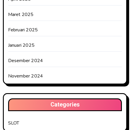
Maret 2025
Februari 2025
Januari 2025
Desember 2024
November 2024
Categories
SLOT