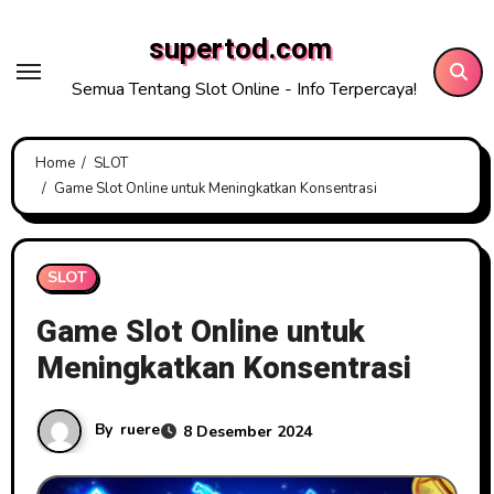
Skip
supertod.com
to
content
Semua Tentang Slot Online - Info Terpercaya!
Home
SLOT
Game Slot Online untuk Meningkatkan Konsentrasi
SLOT
Game Slot Online untuk
Meningkatkan Konsentrasi
By
ruere
8 Desember 2024