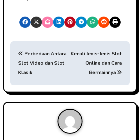
N
Perbedaan Antara
Kenali Jenis-Jenis Slot
a
Slot Video dan Slot
Online dan Cara
v
Klasik
Bermainnya
i
g
a
s
i