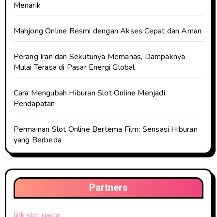
Menarik
Mahjong Online Resmi dengan Akses Cepat dan Aman
Perang Iran dan Sekutunya Memanas, Dampaknya
Mulai Terasa di Pasar Energi Global
Cara Mengubah Hiburan Slot Online Menjadi
Pendapatan
Permainan Slot Online Bertema Film: Sensasi Hiburan
yang Berbeda
Partners
link slot gacor